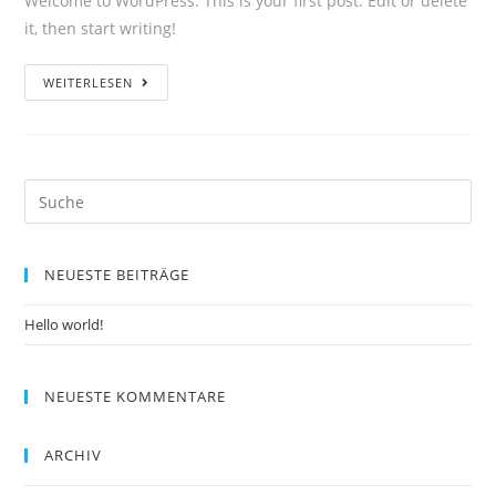
Welcome to WordPress. This is your first post. Edit or delete
it, then start writing!
Hello
WEITERLESEN
world!
Suche
nach:
NEUESTE BEITRÄGE
Hello world!
NEUESTE KOMMENTARE
ARCHIV